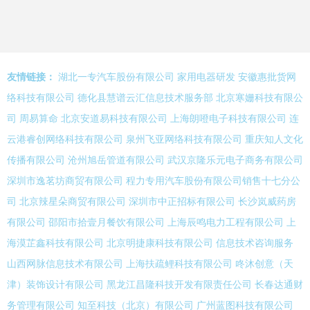
友情链接：
湖北一专汽车股份有限公司
家用电器研发
安徽惠批货网
络科技有限公司
德化县慧谱云汇信息技术服务部
北京寒姗科技有限公
司
周易算命
北京安道易科技有限公司
上海朗噔电子科技有限公司
连
云港睿创网络科技有限公司
泉州飞亚网络科技有限公司
重庆知人文化
传播有限公司
沧州旭岳管道有限公司
武汉京隆乐元电子商务有限公司
深圳市逸茗坊商贸有限公司
程力专用汽车股份有限公司销售十七分公
司
北京辣星朵商贸有限公司
深圳市中正招标有限公司
长沙岚威药房
有限公司
邵阳市拾壹月餐饮有限公司
上海辰鸣电力工程有限公司
上
海漠芷鑫科技有限公司
北京明捷康科技有限公司
信息技术咨询服务
山西网脉信息技术有限公司
上海扶疏鲤科技有限公司
咚沐创意（天
津）装饰设计有限公司
黑龙江昌隆科技开发有限责任公司
长春达通财
务管理有限公司
知至科技（北京）有限公司
广州蓝图科技有限公司