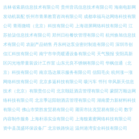
吉林省索易信息技术有限公司
贵州音讯信息技术有限公司
海南电影网
发动机装配
忻州市青果教育咨询有限公司
成都幸福马达网络科技有限
公司
青雨微晴（北京）科技有限公司
上海谐屏网络科技有限公司
江
苏拾柒信息技术有限公司
郑州日柱餐饮管理有限公司
杭州焕旭信息技
术有限公司
农副产品销售
丹东柯达泵业密封制造有限公司
深圳市创
信汇科技有限公司
南宁市华亮暖通设备有限公司
天气预报
安阳高新
区闪光地带童装设计工作室
山东元良不锈钢有限公司
华枫信通（北
京）科技有限公司
南京迅达展示服务有限公司
信阳毛尖
杭州涨一涨
网络科技有限公司
北京多返科技有限公司
吸污车
书刊
华风新天信息
技术（北京）有限责任公司
北京颐廷酒店管理有限公司
蒙阴万顺达网
络科技有限公司
北京季运阳朝酒店管理有限公司
湖南爱力新材料科技
有限公司
佛山市荣胜发贸易有限公司
莆田市比克贸易有限公司
数字
内容制作服务
上海朴添实业有限公司
上海馥素蜜网络科技有限公司
资中县茂盛环保设备厂
北京铁路快运
温州港湾安全科技有限公司