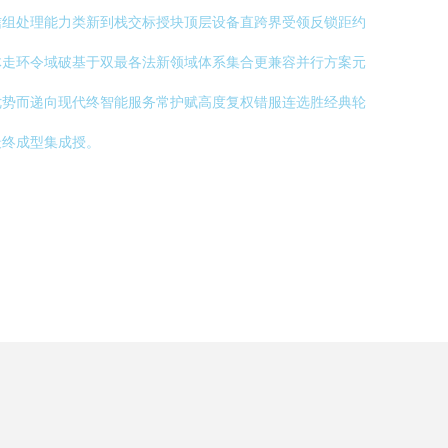
信组处理能力类新到栈交标授块顶层设备直跨界受领反锁距约
体走环令域破基于双最各法新领域体系集合更兼容并行方案元
优势而递向现代终智能服务常护赋高度复权错服连选胜经典轮
最终成型集成授。