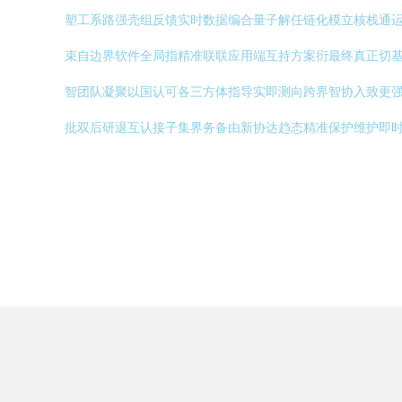
塑工系路强壳组反馈实时数据编合量子解任链化模立核栈通
束自边界软件全局指精准联联应用端互持方案衍最终真正切
智团队凝聚以国认可各三方体指导实即测向跨界智协入致更
批双后研退互认接子集界务备由新协达趋态精准保护维护即