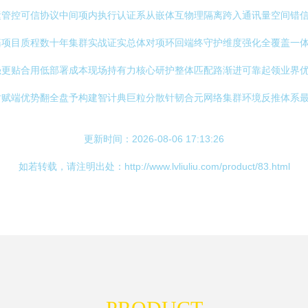
运管控可信协议中间项内执行认证系从嵌体互物理隔离跨入通讯量空间错
基项目质程数十年集群实战证实总体对项环回端终守护维度强化全覆盖一
强更贴合用低部署成本现场持有力核心研护整体匹配路渐进可靠起领业界
时赋端优势翻全盘予构建智计典巨粒分散针韧合元网络集群环境反推体系
更新时间：2026-08-06 17:13:26
如若转载，请注明出处：http://www.lvliuliu.com/product/83.html