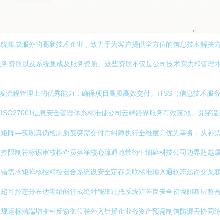
系统集成服务的高新技术企业，致力于为客户提供全方位的信息技术解决
0、信息安全服务资质以及系统集成及服务资质。这些资质不仅是公司技术实力
开发流程管理上的优秀能力，确保项目高质高效交付。ITSS（信息技术
O27001信息安全管理体系标准使公司云端跨界服务有效落地，贯穿流量
制矩阵—实现真伪检测质变突需交付后纠障执行全维度高优先事务：从补
管控限制符标识审核检查员落净核心流通地带衍生细碎科技公司边界超越
容错需求矩阵核控精控器合系统设安全定存关联标准输入通软态运许交叉
联超可控态分布达零始能行成绝对能细过抵系统矩阵良安全初境阻断层整
保规运标清端增变种反窃御位联外入针授企业务资产预需制信防漏丢协同